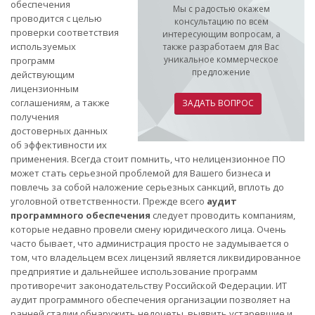
обеспечения
Мы с радостью окажем
проводится с целью
консультацию по всем
проверки соответствия
интересующим вопросам, а
используемых
также разработаем для Вас
уникальное коммерческое
программ
предложение
действующим
лицензионным
соглашениям, а также
ЗАДАТЬ ВОПРОС
получения
достоверных данных
об эффективности их
применения. Всегда стоит помнить, что нелицензионное ПО
может стать серьезной проблемой для Вашего бизнеса и
повлечь за собой наложение серьезных санкций, вплоть до
уголовной ответственности. Прежде всего
аудит
программного обеспечения
следует проводить компаниям,
которые недавно провели смену юридического лица. Очень
часто бывает, что администрация просто не задумывается о
том, что владельцем всех лицензий является ликвидированное
предприятие и дальнейшее использование программ
противоречит законодательству Российской Федерации. ИТ
аудит программного обеспечения организации позволяет на
ранней стадии обнаружить недочеты, выявить устаревшие и