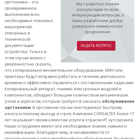
оргтехники – это
Мы с радостью окажем
своевременное
консультацию по всем
выполнение всех
интересующим вопросам, а
необходимых плановых
также разработаем для Вас
уникальное коммерческое
мероприятий,
предложение
описанных в
технической
документации
ЗАДАТЬ ВОПРОС
устройства. Только в
этом случае можно с
уверенностью сказать,
что копировально-множительное оборудование, МФУ или
принтеры будут исправно работать в течении длительного
времени и эффективно справляться с поставленными задачами.
Копировальный аппарат, помимо электронных модулей и
компонентов, обладает большим количеством механических
узлов и агрегатов, которым требуется заказать
обслуживание
оргтехники
. В противном случае они подлежат быстрому
износу и полному выходу и строя. Компания CONSALTEX более 17
лет оказывает своим клиентам услуги в отрасли ИТ аутсорсинга.
Наши сотрудники имеют все необходимые знания, навыки и
квалификацию, благодаря чему, в независимости от
производителя и типа периферийного оборудования, Вы всегда