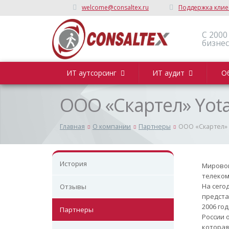
welcome@consaltex.ru
Поддержка клие
C 2000
бизнес
ИТ аутсорсинг
ИТ аудит
О
ООО «Скартел» Yot
Главная
О компании
Партнеры
ООО «Скартел» 
История
Мировой
телеком
На сего
Отзывы
предста
2006 го
Партнеры
России 
которая