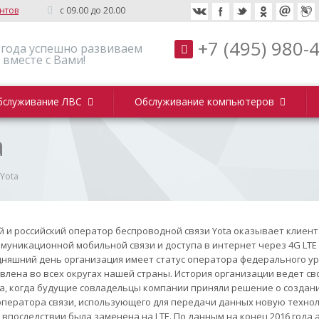
нтов
c 09.00 до 20.00
+7 (495) 980-
 года успешно развиваем
 вместе с Вами!
бслуживание ЛВС
Обслуживание компьютеров
a
Yota
 и российский оператор беспроводной связи Yota оказывает клиент
муникационной мобильной связи и доступа в интернет через 4G LTE
дняшний день организация имеет статус оператора федерального ур
влена во всех округах нашей страны. История организации ведет св
да, когда будущие совладельцы компании приняли решение о создани
оператора связи, использующего для передачи данных новую техно
 впоследствии была заменена на LTE. По данным на конец 2016 года 